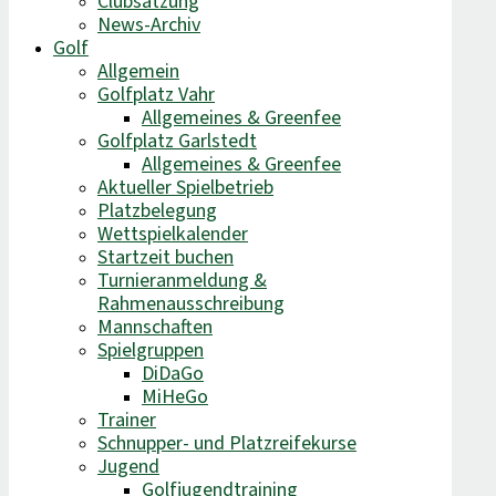
Clubsatzung
News-Archiv
Golf
Allgemein
Golfplatz Vahr
Allgemeines & Greenfee
Golfplatz Garlstedt
Allgemeines & Greenfee
Aktueller Spielbetrieb
Platzbelegung
Wettspielkalender
Startzeit buchen
Turnieranmeldung &
Rahmenausschreibung
Mannschaften
Spielgruppen
DiDaGo
MiHeGo
Trainer
Schnupper- und Platzreifekurse
Jugend
Golfjugendtraining