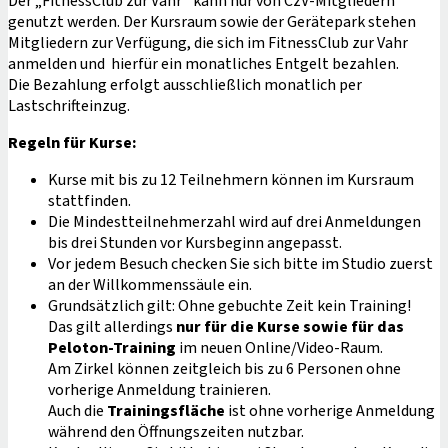
Der „FitnessClub zur Vahr“ kann nur von CzV-Mitgliedern
genutzt werden. Der Kursraum sowie der Gerätepark stehen
Mitgliedern zur Verfügung, die sich im FitnessClub zur Vahr
anmelden und hierfür ein monatliches Entgelt bezahlen.
Die Bezahlung erfolgt ausschließlich monatlich per
Lastschrifteinzug.
Regeln für Kurse:
Kurse mit bis zu 12 Teilnehmern können im Kursraum
stattfinden.
Die Mindestteilnehmerzahl wird auf drei Anmeldungen
bis drei Stunden vor Kursbeginn angepasst.
Vor jedem Besuch checken Sie sich bitte im Studio zuerst
an der Willkommenssäule ein.
Grundsätzlich gilt: Ohne gebuchte Zeit kein Training!
Das gilt allerdings
nur für die Kurse sowie für das
Peloton-Training
im neuen Online/Video-Raum.
Am Zirkel können zeitgleich bis zu 6 Personen ohne
vorherige Anmeldung trainieren.
Auch die
Trainingsfläche
ist ohne vorherige Anmeldung
während den Öffnungszeiten nutzbar.