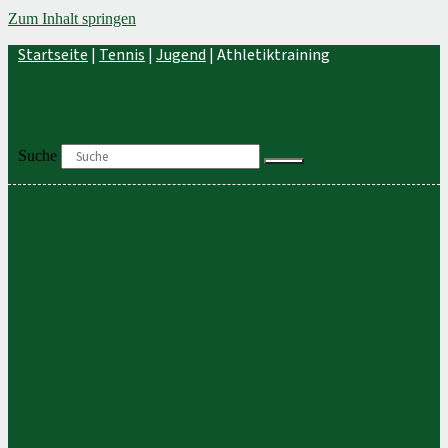
Zum Inhalt springen
Startseite
|
Tennis
|
Jugend
|
Athletiktraining
+49 (0) 421 / 20 44 80
Suche