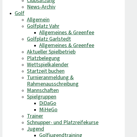
Clubsatzung
News-Archiv
Golf
Allgemein
Golfplatz Vahr
Allgemeines & Greenfee
Golfplatz Garlstedt
Allgemeines & Greenfee
Aktueller Spielbetrieb
Platzbelegung
Wettspielkalender
Startzeit buchen
Turnieranmeldung &
Rahmenausschreibung
Mannschaften
Spielgruppen
DiDaGo
MiHeGo
Trainer
Schnupper- und Platzreifekurse
Jugend
Golfjugendtraining