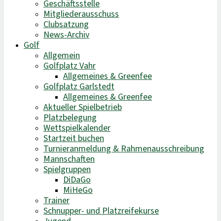
Geschäftsstelle
Mitgliederausschuss
Clubsatzung
News-Archiv
Golf
Allgemein
Golfplatz Vahr
Allgemeines & Greenfee
Golfplatz Garlstedt
Allgemeines & Greenfee
Aktueller Spielbetrieb
Platzbelegung
Wettspielkalender
Startzeit buchen
Turnieranmeldung & Rahmenausschreibung
Mannschaften
Spielgruppen
DiDaGo
MiHeGo
Trainer
Schnupper- und Platzreifekurse