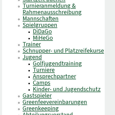
Turnieranmeldung &
Rahmenausschreibung
Mannschaften
Spielgruppen
DiDaGo
MiHeGo
Trainer
Schnupper- und Platzreifekurse
Jugend
Golfjugendtraining
Turniere
Ansprechpartner
Camps
Kinder- und Jugendschutz
Gastspieler
Greenfeevereinbarungen
Greenkeeping
Abteilungsvorstand