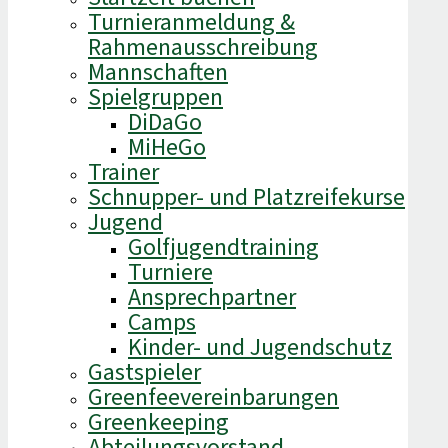
Turnieranmeldung &
Rahmenausschreibung
Mannschaften
Spielgruppen
DiDaGo
MiHeGo
Trainer
Schnupper- und Platzreifekurse
Jugend
Golfjugendtraining
Turniere
Ansprechpartner
Camps
Kinder- und Jugendschutz
Gastspieler
Greenfeevereinbarungen
Greenkeeping
Abteilungsvorstand