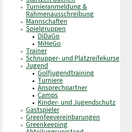
Turnieranmeldung &
Rahmenausschreibung
Mannschaften
Spielgruppen
DiDaGo
MiHeGo
Trainer
Schnupper- und Platzreifekurse
Jugend
Golfjugendtraining
Turniere
Ansprechpartner
Camps
Kinder- und Jugendschutz
Gastspieler
Greenfeevereinbarungen
Greenkeeping
Abteilungsvorstand