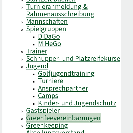
Turnieranmeldung &
Rahmenausschreibung
Mannschaften
Spielgruppen
DiDaGo
MiHeGo
Trainer
Schnupper- und Platzreifekurse
Jugend
Golfjugendtraining
Turniere
Ansprechpartner
Camps
Kinder- und Jugendschutz
Gastspieler
Greenfeevereinbarungen
Greenkeeping
Abteilungsvorstand