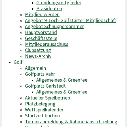
Gründungsmitglieder
Präsidenten
Mitglied werden
Angebot 9-Loch-Golfstarter-Mitgliedschaft
Angebot Schnuppersommer
Hauptvorstand
Geschäftsstelle
Mitgliederausschuss
Clubsatzung
News-Archiv
Golf
Allgemein
Golfplatz Vahr
Allgemeines & Greenfee
Golfplatz Garlstedt
Allgemeines & Greenfee
Aktueller Spielbetrieb
Platzbelegung
Wettspielkalender
Startzeit buchen
Turnieranmeldung & Rahmenausschreibung