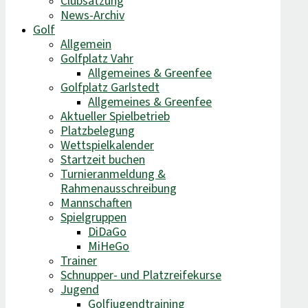
Clubsatzung
News-Archiv
Golf
Allgemein
Golfplatz Vahr
Allgemeines & Greenfee
Golfplatz Garlstedt
Allgemeines & Greenfee
Aktueller Spielbetrieb
Platzbelegung
Wettspielkalender
Startzeit buchen
Turnieranmeldung &
Rahmenausschreibung
Mannschaften
Spielgruppen
DiDaGo
MiHeGo
Trainer
Schnupper- und Platzreifekurse
Jugend
Golfjugendtraining