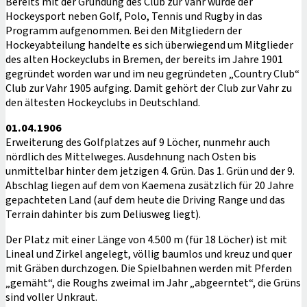
Bereits mit der Gründung des Club zur Vahr wurde der
Hockeysport neben Golf, Polo, Tennis und Rugby in das
Programm aufgenommen. Bei den Mitgliedern der
Hockeyabteilung handelte es sich überwiegend um Mitglieder
des alten Hockeyclubs in Bremen, der bereits im Jahre 1901
gegründet worden war und im neu gegründeten „Country Club“
Club zur Vahr 1905 aufging. Damit gehört der Club zur Vahr zu
den ältesten Hockeyclubs in Deutschland.
01.04.1906
Erweiterung des Golfplatzes auf 9 Löcher, nunmehr auch
nördlich des Mittelweges. Ausdehnung nach Osten bis
unmittelbar hinter dem jetzigen 4. Grün. Das 1. Grün und der 9.
Abschlag liegen auf dem von Kaemena zusätzlich für 20 Jahre
gepachteten Land (auf dem heute die Driving Range und das
Terrain dahinter bis zum Deliusweg liegt).
Der Platz mit einer Länge von 4.500 m (für 18 Löcher) ist mit
Lineal und Zirkel angelegt, völlig baumlos und kreuz und quer
mit Gräben durchzogen. Die Spielbahnen werden mit Pferden
„gemäht“, die Roughs zweimal im Jahr „abgeerntet“, die Grüns
sind voller Unkraut.