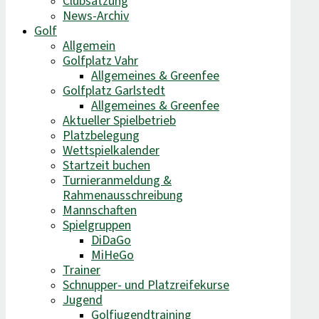
Clubsatzung
News-Archiv
Golf
Allgemein
Golfplatz Vahr
Allgemeines & Greenfee
Golfplatz Garlstedt
Allgemeines & Greenfee
Aktueller Spielbetrieb
Platzbelegung
Wettspielkalender
Startzeit buchen
Turnieranmeldung &
Rahmenausschreibung
Mannschaften
Spielgruppen
DiDaGo
MiHeGo
Trainer
Schnupper- und Platzreifekurse
Jugend
Golfjugendtraining