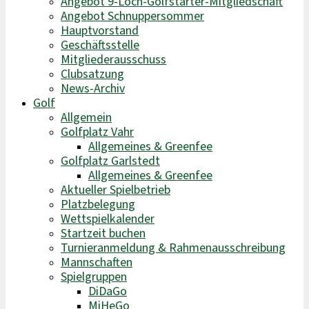
Angebot 9-Loch-Golfstarter-Mitgliedschaft
Angebot Schnuppersommer
Hauptvorstand
Geschäftsstelle
Mitgliederausschuss
Clubsatzung
News-Archiv
Golf
Allgemein
Golfplatz Vahr
Allgemeines & Greenfee
Golfplatz Garlstedt
Allgemeines & Greenfee
Aktueller Spielbetrieb
Platzbelegung
Wettspielkalender
Startzeit buchen
Turnieranmeldung & Rahmenausschreibung
Mannschaften
Spielgruppen
DiDaGo
MiHeGo