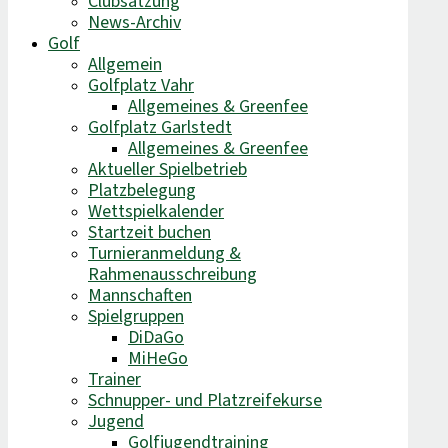
Clubsatzung
News-Archiv
Golf
Allgemein
Golfplatz Vahr
Allgemeines & Greenfee
Golfplatz Garlstedt
Allgemeines & Greenfee
Aktueller Spielbetrieb
Platzbelegung
Wettspielkalender
Startzeit buchen
Turnieranmeldung &
Rahmenausschreibung
Mannschaften
Spielgruppen
DiDaGo
MiHeGo
Trainer
Schnupper- und Platzreifekurse
Jugend
Golfjugendtraining