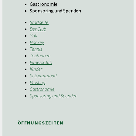
Gastronomie
Sponsoring und Spenden
Startseite
Der Club
Golf
Hockey
Tennis
Tontauben
FitnessClub
Kinder
Schwimmbad
Proshop
Gastronomie
Sponsoring und Spenden
ÖFFNUNGSZEITEN