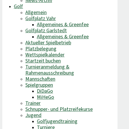
News-Archiv
Golf
Allgemein
Golfplatz Vahr
Allgemeines & Greenfee
Golfplatz Garlstedt
Allgemeines & Greenfee
Aktueller Spielbetrieb
Platzbelegung
Wettspielkalender
Startzeit buchen
Turnieranmeldung &
Rahmenausschreibung
Mannschaften
Spielgruppen
DiDaGo
MiHeGo
Trainer
Schnupper- und Platzreifekurse
Jugend
Golfjugendtraining
Turniere