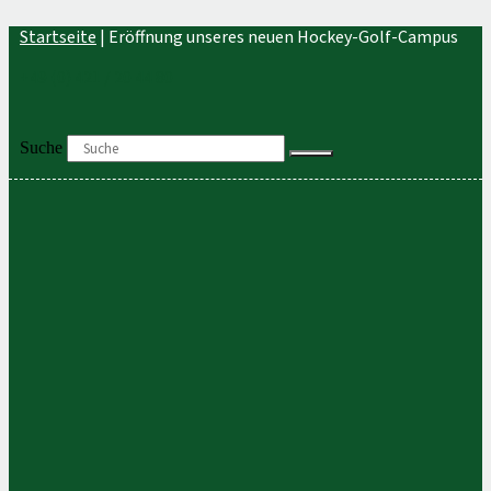
Zum
Startseite
|
Eröffnung unseres neuen Hockey-Golf-Campus
Inhalt
springen
+49 (0) 421 / 20 44 80
Suche