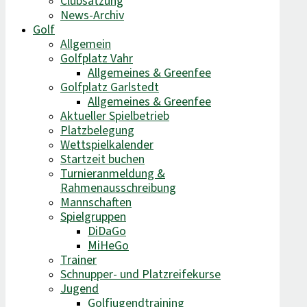
Clubsatzung
News-Archiv
Golf
Allgemein
Golfplatz Vahr
Allgemeines & Greenfee
Golfplatz Garlstedt
Allgemeines & Greenfee
Aktueller Spielbetrieb
Platzbelegung
Wettspielkalender
Startzeit buchen
Turnieranmeldung &
Rahmenausschreibung
Mannschaften
Spielgruppen
DiDaGo
MiHeGo
Trainer
Schnupper- und Platzreifekurse
Jugend
Golfjugendtraining