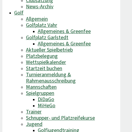
Clubsatzung
News-Archiv
Golf
Allgemein
Golfplatz Vahr
Allgemeines & Greenfee
Golfplatz Garlstedt
Allgemeines & Greenfee
Aktueller Spielbetrieb
Platzbelegung
Wettspielkalender
Startzeit buchen
Turnieranmeldung &
Rahmenausschreibung
Mannschaften
Spielgruppen
DiDaGo
MiHeGo
Trainer
Schnupper- und Platzreifekurse
Jugend
Golfjugendtraining