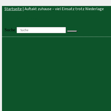
Zum
Startseite
|
Auftakt zuhause – viel Einsatz trotz Niederlage
Inhalt
springen
+49 (0) 421 / 20 44 80
Suche