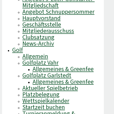
Mitgliedschaft
Angebot Schnuppersommer
Hauptvorstand
Geschäftsstelle
Mitgliederausschuss
Clubsatzung
News-Archiv
Golf
Allgemein
Golfplatz Vahr
Allgemeines & Greenfee
Golfplatz Garlstedt
Allgemeines & Greenfee
Aktueller Spielbetrieb
Platzbelegung
Wettspielkalender
Startzeit buchen
Turnieranmeldung &