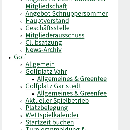
Mitgliedschaft
Angebot Schnuppersommer
Hauptvorstand
Geschäftsstelle
Mitgliederausschuss
Clubsatzung
News-Archiv
Golf
Allgemein
Golfplatz Vahr
Allgemeines & Greenfee
Golfplatz Garlstedt
Allgemeines & Greenfee
Aktueller Spielbetrieb
Platzbelegung
Wettspielkalender
Startzeit buchen
Turnieranmeldung &