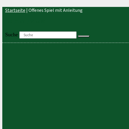
Zum
Startseite
|
Offenes Spiel mit Anleitung
Inhalt
springen
+49 (0) 421 / 20 44 80
Suche