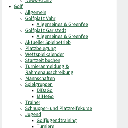
News-Archiv
Golf
Allgemein
Golfplatz Vahr
Allgemeines & Greenfee
Golfplatz Garlstedt
Allgemeines & Greenfee
Aktueller Spielbetrieb
Platzbelegung
Wettspielkalender
Startzeit buchen
Turnieranmeldung &
Rahmenausschreibung
Mannschaften
Spielgruppen
DiDaGo
MiHeGo
Trainer
Schnupper- und Platzreifekurse
Jugend
Golfjugendtraining
Turniere