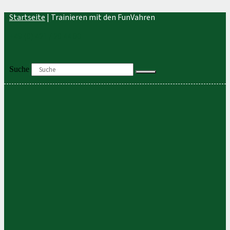
Zum
Startseite
|
Trainieren mit den FunVahren
Inhalt
springen
+49 (0) 421 / 20 44 80
Suche