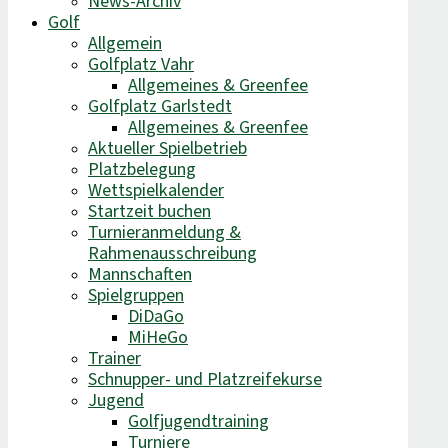
News-Archiv
Golf
Allgemein
Golfplatz Vahr
Allgemeines & Greenfee
Golfplatz Garlstedt
Allgemeines & Greenfee
Aktueller Spielbetrieb
Platzbelegung
Wettspielkalender
Startzeit buchen
Turnieranmeldung &
Rahmenausschreibung
Mannschaften
Spielgruppen
DiDaGo
MiHeGo
Trainer
Schnupper- und Platzreifekurse
Jugend
Golfjugendtraining
Turniere