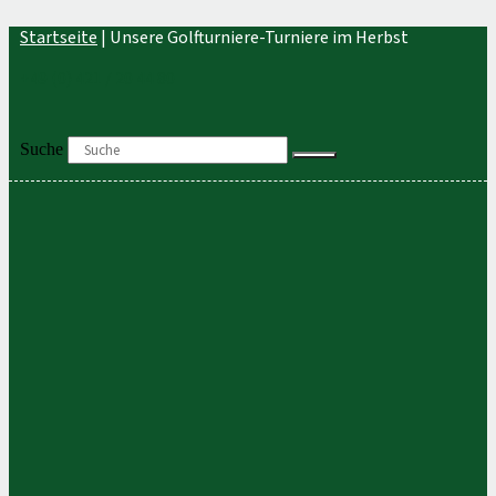
Zum
Startseite
|
Unsere Golfturniere-Turniere im Herbst
Inhalt
springen
+49 (0) 421 / 20 44 80
Suche