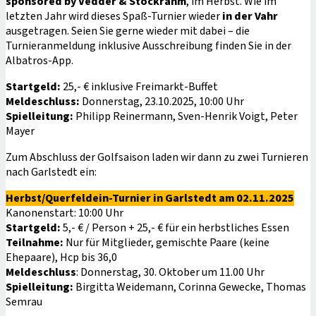
sponsored by Vedder & Stockrahm
, im Herbst. Wie im
letzten Jahr wird dieses Spaß-Turnier wieder
in der Vahr
ausgetragen. Seien Sie gerne wieder mit dabei – die
Turnieranmeldung inklusive Ausschreibung finden Sie in der
Albatros-App.
Startgeld:
25,- € inklusive Freimarkt-Buffet
Meldeschluss:
Donnerstag, 23.10.2025, 10:00 Uhr
Spielleitung:
Philipp Reinermann, Sven-Henrik Voigt, Peter
Mayer
Zum Abschluss der Golfsaison laden wir dann zu zwei Turnieren
nach Garlstedt ein:
Herbst/Querfeldein-Turnier in Garlstedt
am 02.11.2025
Kanonenstart: 10:00 Uhr
Startgeld:
5,- € / Person + 25,- € für ein herbstliches Essen
Teilnahme:
Nur für Mitglieder, gemischte Paare (keine
Ehepaare), Hcp bis 36,0
Meldeschluss
: Donnerstag, 30. Oktober um 11.00 Uhr
Spielleitung:
Birgitta Weidemann, Corinna Gewecke, Thomas
Semrau